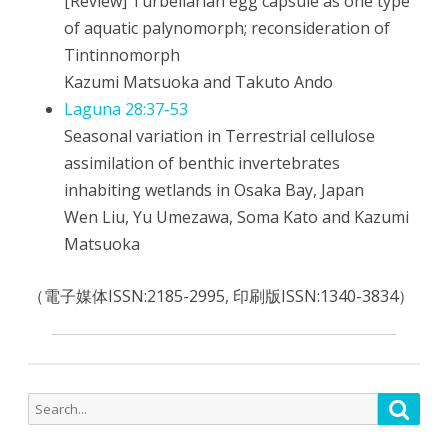
[Review] Turbellarian egg capsule as one type
of aquatic palynomorph; reconsideration of
Tintinnomorph
Kazumi Matsuoka and Takuto Ando
Laguna 28:37-53
Seasonal variation in Terrestrial cellulose
assimilation of benthic invertebrates
inhabiting wetlands in Osaka Bay, Japan
Wen Liu, Yu Umezawa, Soma Kato and Kazumi
Matsuoka
（電子媒体ISSN:2185-2995, 印刷版ISSN:1340-3834）
Search
Searc
for: