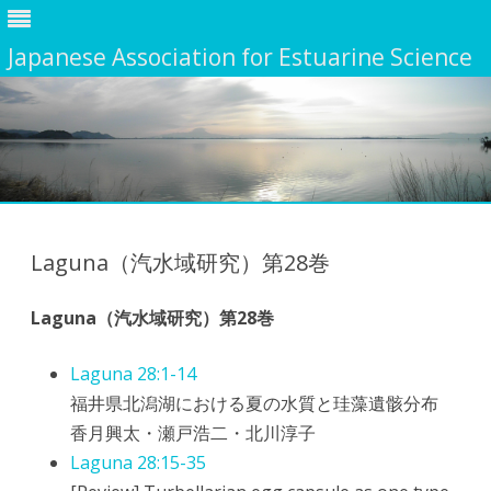
Japanese Association for Estuarine Science
Skip
to
content
Laguna（汽水域研究）第28巻
Laguna（汽水域研究）第28巻
Laguna 28:1-14
福井県北潟湖における夏の水質と珪藻遺骸分布
香月興太・瀬戸浩二・北川淳子
Laguna 28:15-35