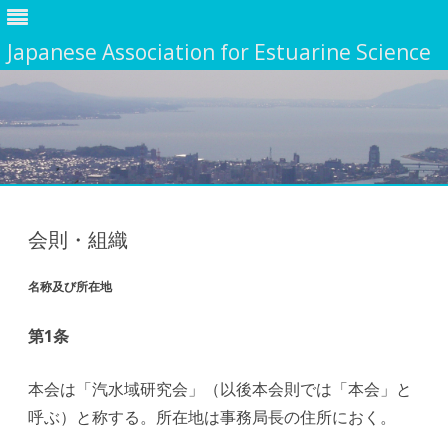
Japanese Association for Estuarine Science
Skip
to
content
会則・組織
名称及び所在地
第1条
本会は「汽水域研究会」（以後本会則では「本会」と
呼ぶ）と称する。所在地は事務局長の住所におく。