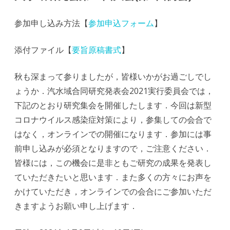
水
域
参加申し込み方法【
参加申込フォーム
】
合
添付ファイル【
要旨原稿書式
】
同
研
秋も深まって参りましたが，皆様いかがお過ごしでし
ょうか．汽水域合同研究発表会2021実行委員会では，
究
下記のとおり研究集会を開催したします．今回は新型
発
コロナウイルス感染症対策により，参集しての会合で
表
はなく，オンラインでの開催になります．参加には事
会
前申し込みが必須となりますので，ご注意ください．
皆様には，この機会に是非ともご研究の成果を発表し
2021
ていただきたいと思います．また多くの方々にお声を
は
かけていただき，オンラインでの会合にご参加いただ
きますようお願い申し上げます．