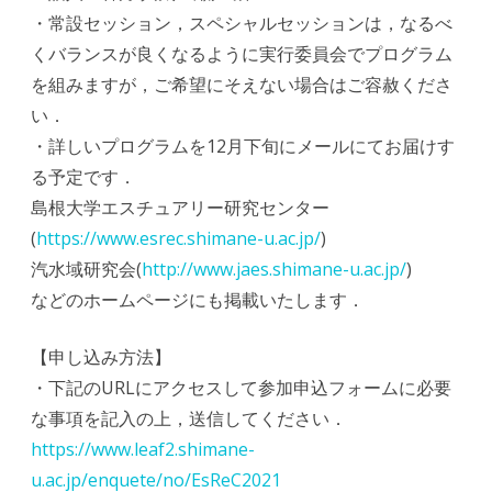
・常設セッション，スペシャルセッションは，なるべ
くバランスが良くなるように実行委員会でプログラム
を組みますが，ご希望にそえない場合はご容赦くださ
い．
・詳しいプログラムを12月下旬にメールにてお届けす
る予定です．
島根大学エスチュアリー研究センター
(
https://www.esrec.shimane-u.ac.jp/
)
汽水域研究会(
http://www.jaes.shimane-u.ac.jp/
)
などのホームページにも掲載いたします．
【申し込み方法】
・下記のURLにアクセスして参加申込フォームに必要
な事項を記入の上，送信してください．
https://www.leaf2.shimane-
u.ac.jp/enquete/no/EsReC2021